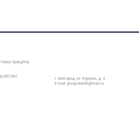
8 (4722) 42 12 25
ия
тема прицепа
8 (4722) 26 28 22
8 (980) 322 60 71
тройство
г. Белгород, ул. Курская, д. 4
E-mail:
pricep-dorteh@mail.ru