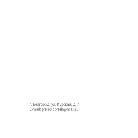
Компания
Услуги
Каталог
Информация
8 (4722) 42 12 25
8 (4722) 26 28 22
8 (980) 322 60 71
г. Белгород, ул. Курская, д. 4
E-mail:
pricep-dorteh@mail.ru